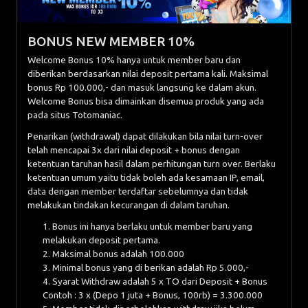
BONUS NEW MEMBER 10%
Welcome Bonus 10% hanya untuk member baru dan
diberikan berdasarkan nilai deposit pertama kali. Maksimal
bonus Rp 100.000,- dan masuk langsung ke dalam akun.
Welcome Bonus bisa dimainkan disemua produk yang ada
pada situs Totomaniac.
Penarikan (withdrawal) dapat dilakukan bila nilai turn-over
telah mencapai 3x dari nilai deposit + bonus dengan
ketentuan taruhan hasil dalam perhitungan turn over. Berlaku
ketentuan umum yaitu tidak boleh ada kesamaan IP, email,
data dengan member terdaftar sebelumnya dan tidak
melakukan tindakan kecurangan di dalam taruhan.
1. Bonus ini hanya berlaku untuk member baru yang
melakukan deposit pertama.
2. Maksimal bonus adalah 100.000
3. Minimal bonus yang di berikan adalah Rp 5.000,-
4. Syarat Withdraw adalah 5 x TO dari Deposit + Bonus
Contoh : 3 x (Depo 1 juta + Bonus, 100rb) = 3.300.000