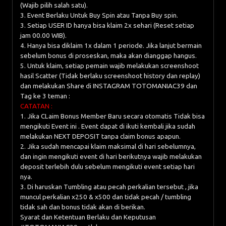
(Wajib pilih salah satu).
3. Event Berlaku Untuk Buy Spin atau Tanpa Buy spin.
3. Setiap USER ID hanya bisa klaim 2x sehari (Reset setiap
jam 00.00 WIB).
4. Hanya bisa diklaim 1x dalam 1 periode. Jika lanjut bermain
sebelum bonus di proseskan, maka akan dianggap hangus.
5. Untuk klaim, setiap pemain wajib melakukan screenshoot
hasil Scatter (Tidak berlaku screenshoot history dan replay)
dan melakukan Share di INSTAGRAM TOTOMANIAC39 dan
Tag ke 3 teman :
CATATAN :
1. Jika CLaim Bonus Member Baru secara otomatis Tidak bisa
mengikuti Event ini . Event dapat di ikuti kembali jika sudah
melakukan NEXT DEPOSIT tanpa claim bonus apapun.
2. Jika sudah mencapai klaim maksimal di hari sebelumnya,
dan ingin mengikuti event di hari berikutnya wajib melakukan
deposit terlebih dulu sebelum mengikuti event setiap hari
nya.
3. Di haruskan Tumbling atau pecah perkalian tersebut , jika
muncul perkalian x250 & x500 dan tidak pecah / tumbling
tidak sah dan bonus tidak akan di berikan.
Syarat dan Ketentuan Berlaku dan Keputusan