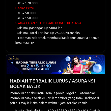
• 4D = 170.000
Hadiah Prize 3
• 3D = 50.000
• 4D = 150.000
SYARAT DAN KETENTUAN BONUS BERLAKU
- Minimal pasangan Rp 500/Line
- Minimal Total Taruhan Rp 25,000/transaksi
- Totomaniac berhak membatalkan bonus apabila adanya
kesamaan IP
HADIAH TERBALIK LURUS / ASURANSI
BOLAK BALIK
Promo ini berlaku untuk semua pools Togel di Totomaniac
Promo ini hanya berlaku untuk member yang tidak Jackpot di
prize 1 Wajib klaim dalam waktu 5 jam setelah result.
Hadiah Terbalik Lurus ( 2D x2 ) ( 3D x5 ) ( 4D x10 ). Contoh