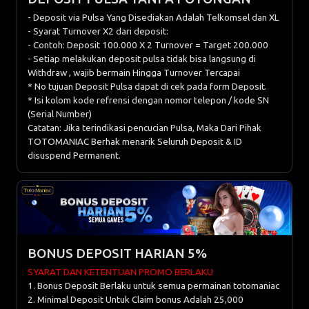
- Deposit via Pulsa Yang Disediakan Adalah Telkomsel dan XL
- Syarat Turnover X2 dari deposit:
- Contoh: Deposit 100.000 X 2 Turnover = Target 200.000
- Setiap melakukan deposit pulsa tidak bisa langsung di
Withdraw , wajib bermain Hingga Turnover Tercapai
* No tujuan Deposit Pulsa dapat di cek pada form Deposit.
* Isi kolom kode refrensi dengan nomor telepon / kode SN
(Serial Number)
Catatan: Jika terindikasi pencucian Pulsa, Maka Dari Pihak
TOTOMANIAC Berhak menarik Seluruh Deposit & ID
disuspend Permanent.
BONUS DEPOSIT HARIAN 5%
SYARAT DAN KETENTUAN PROMO BERLAKU
1. Bonus Deposit Berlaku untuk semua permainan totomaniac
2. Minimal Deposit Untuk Claim bonus Adalah 25,000