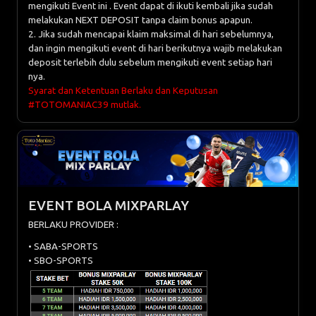
mengikuti Event ini . Event dapat di ikuti kembali jika sudah
melakukan NEXT DEPOSIT tanpa claim bonus apapun.
2. Jika sudah mencapai klaim maksimal di hari sebelumnya,
dan ingin mengikuti event di hari berikutnya wajib melakukan
deposit terlebih dulu sebelum mengikuti event setiap hari
nya.
Syarat dan Ketentuan Berlaku dan Keputusan
#TOTOMANIAC39 mutlak.
EVENT BOLA MIXPARLAY
BERLAKU PROVIDER :
• SABA-SPORTS
• SBO-SPORTS