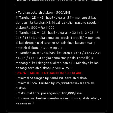
:
• Taruhan setelah diskon = 500/LINE
1. Taruhan 2D = 45 , hasil keluaran 54 = menang di kali
dengan nilai taruhan X2, Misalnya kalian pasang setelah
diskon Rp 500 = Rp 1,000
2. Taruhan 3D = 123 , hasil keluaran = 321 / 312 / 231 /
213 / 132 ( 3 angka sama cmn posisi terbalik ) = menang
di kali dengan nilai taruhan X5, Misalnya kalian pasang
setelah diskon Rp 500 = Rp 2,500
3. Taruhan 4D = 1234, hasil keluaran = 4321 / 3124 / 231
/ 4213 / 4132 ( 4 angka sama cmn posisi terbalik ) =
menang di kali dengan nilai taruhan X10, Misalnya kalian
pasang setelah diskon Rp 500 = Rp 5,000
SYARAT DAN KETENTUAN BONUS BERLAKU
- Minimal pasangan Rp 500/LINE setelah diskon.
- Minimal Total Taruhan Rp 25,000/transaksi setelah
diskon.
- Maksimal Total pasangan Rp 100,000/Line.
- Totomaniac berhak membatalkan bonus apabila adanya
kesamaan IP