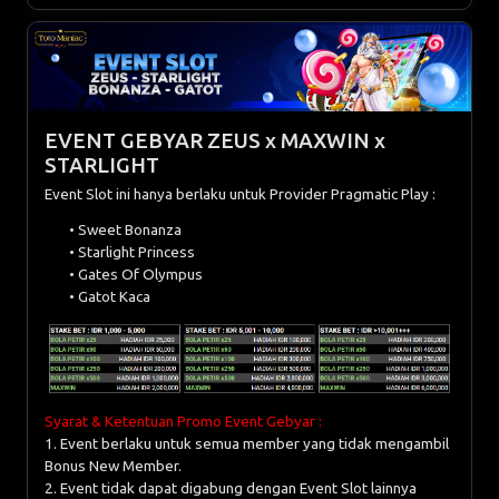
EVENT GEBYAR ZEUS x MAXWIN x
STARLIGHT
Event Slot ini hanya berlaku untuk Provider Pragmatic Play :
• Sweet Bonanza
• Starlight Princess
• Gates Of Olympus
• Gatot Kaca
Syarat & Ketentuan Promo Event Gebyar :
1. Event berlaku untuk semua member yang tidak mengambil
Bonus New Member.
2. Event tidak dapat digabung dengan Event Slot lainnya