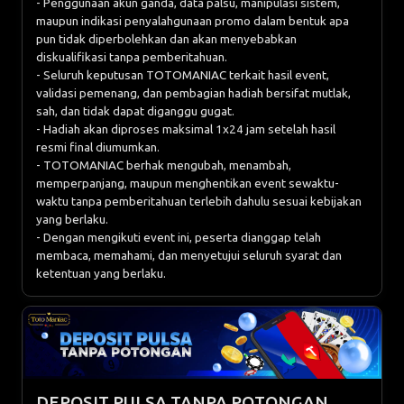
- Penggunaan akun ganda, data palsu, manipulasi sistem,
maupun indikasi penyalahgunaan promo dalam bentuk apa
pun tidak diperbolehkan dan akan menyebabkan
diskualifikasi tanpa pemberitahuan.
- Seluruh keputusan TOTOMANIAC terkait hasil event,
validasi pemenang, dan pembagian hadiah bersifat mutlak,
sah, dan tidak dapat diganggu gugat.
- Hadiah akan diproses maksimal 1x24 jam setelah hasil
resmi final diumumkan.
- TOTOMANIAC berhak mengubah, menambah,
memperpanjang, maupun menghentikan event sewaktu-
waktu tanpa pemberitahuan terlebih dahulu sesuai kebijakan
yang berlaku.
- Dengan mengikuti event ini, peserta dianggap telah
membaca, memahami, dan menyetujui seluruh syarat dan
ketentuan yang berlaku.
DEPOSIT PULSA TANPA POTONGAN