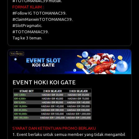
#TOTOMANIAC39 mutlak.
FORMAT KLAIM :
#Follow IG TOTOMANIAC39.
#ClaimMaxwinTOTOMANIAC39.
#SlotPragmatic.
#TOTOMANIAC39.
Tag ke 3 teman.
EVENT HOKI KOI GATE
SYARAT DAN KETENTUAN PROMO BERLAKU
1. Event berlaku untuk semua member yang tidak mengambil