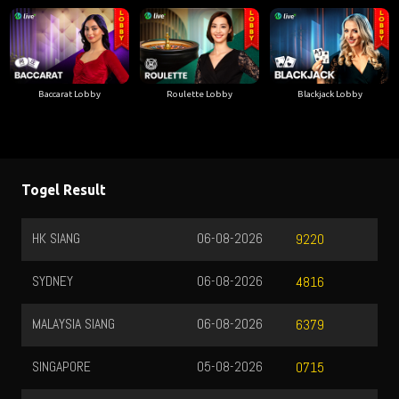
Baccarat Lobby
Roulette Lobby
Blackjack Lobby
Togel Result
HK SIANG
06-08-2026
TOTOM
9220
SYDNEY
06-08-2026
TOTOM
4816
MALAYSIA SIANG
06-08-2026
TOTOM
6379
SINGAPORE
05-08-2026
SYDNE
0715