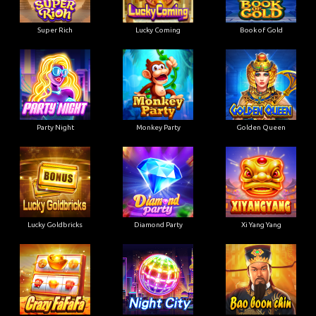
Super Rich
Lucky Coming
Book of Gold
Party Night
Monkey Party
Golden Queen
Lucky Goldbricks
Diamond Party
Xi Yang Yang