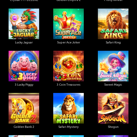
Lucky Jaguar
Super Ace Joker
Safari King
3 Lucky Piggy
3 Coin Treasures
Sweet Magic
Golden Bank 2
Safari Mystery
Shogun