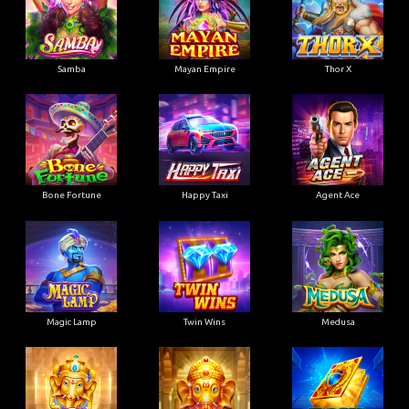
Samba
Mayan Empire
Thor X
Bone Fortune
Happy Taxi
Agent Ace
Magic Lamp
Twin Wins
Medusa