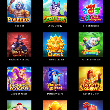
Poseidon
Lucky Doggy
3 Pot Dragons
Nightfall Hunting
Treasure Quest
Fortune Monkey
Jackpot Joker
Potion Wizard
Egypt's Glow