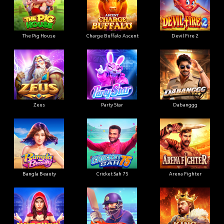
The Pig House
Charge Buffalo Ascent
Devil Fire 2
Zeus
Party Star
Dabanggg
Bangla Beauty
Cricket Sah 75
Arena Fighter