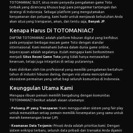
TOTOMANIAC SLOT, situs resmi penyedia pengalaman game Toto
terbaik yang dirancang khusus bagi para penggemar tantangan dan
strategi di Indonesia. Sebagai platform yang mengutamakan
kenyamanan dan peluang, kami hadir untuk menjawab kebutuhan Anda
akan situs yang transparan, aman, dan tentu saja,
Banyak JP
.
Kenapa Harus Di TOTOMANIAC?
DAFTAR TOTOMANIAC adalah platform hiburan digital yang berfokus
pada penyajian berbagai macam game Toto dengan standar
internasional. Kami memahami bahwa dalam dunia game online,
kepercayaan adalah segalanya. Itulah mengapa kami berkomitmen
menjadi
Situs Resmi Game Toto
yang tidak hanya menawarkan
keseruan, tetapi juga integritas di setiap putarannya.
Kami didirikan oleh tim profesional yang memiliki pengalaman bertahun-
tahun di industri hiburan daring, dengan visi utama menciptakan
ekosistem permainan yang sehat bagi seluruh komunitas di Indonesia.
Keunggulan Utama Kami
Mengapa ribuan pemain memilih bergabung dengan komunitas
TOTOMANIAC? Berikut adalah alasan utamanya:
-
Peluang JP yang Transparan:
Kami menggunakan sistem yang fair play
untuk memastikan setiap pemain memiliki kesempatan yang sama untuk
meraih kemenangan besar (JP).
-
Keamanan Data Terjamin:
Privasi Anda adalah prioritas kami. Dengan
sistem enkripsi terbaru, seluruh data pribadi dan transaksi Anda dijamin