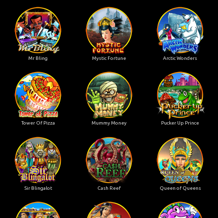
Mr Bling
Mystic Fortune
Arctic Wonders
Tower Of Pizza
Mummy Money
Pucker Up Prince
Sir Blingalot
Cash Reef
Queen of Queens