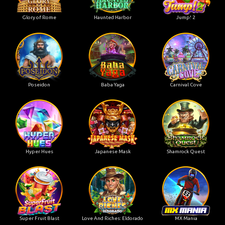
Glory of Rome
Haunted Harbor
Jump! 2
Poseidon
Baba Yaga
Carnival Cove
Hyper Hues
Japanese Mask
Shamrock Quest
Super Fruit Blast
Love And Riches: Eldorado
MX Mania