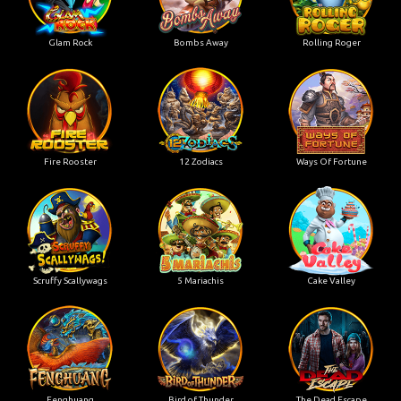
Glam Rock
Bombs Away
Rolling Roger
Fire Rooster
12 Zodiacs
Ways Of Fortune
Scruffy Scallywags
5 Mariachis
Cake Valley
Fenghuang
Bird of Thunder
The Dead Escape