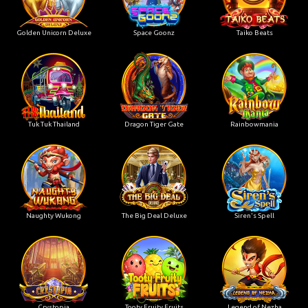
Golden Unicorn Deluxe
Space Goonz
Taiko Beats
Tuk Tuk Thailand
Dragon Tiger Gate
Rainbowmania
Naughty Wukong
The Big Deal Deluxe
Siren's Spell
Crystopia
Tooty Fruity Fruits
Legend of Nezha