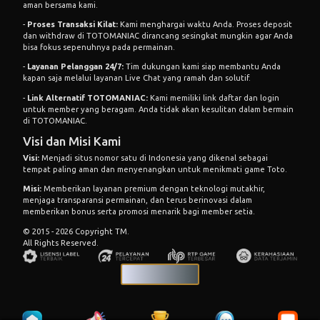
aman bersama kami.
-
Proses Transaksi Kilat:
Kami menghargai waktu Anda. Proses deposit
dan withdraw di TOTOMANIAC dirancang sesingkat mungkin agar Anda
bisa fokus sepenuhnya pada permainan.
-
Layanan Pelanggan 24/7:
Tim dukungan kami siap membantu Anda
kapan saja melalui layanan Live Chat yang ramah dan solutif.
-
Link Alternatif TOTOMANIAC:
Kami memiliki link daftar dan login
untuk member yang beragam. Anda tidak akan kesulitan dalam bermain
di
TOTOMANIAC
.
Visi dan Misi Kami
Visi:
Menjadi situs nomor satu di Indonesia yang dikenal sebagai
tempat paling aman dan menyenangkan untuk menikmati game Toto.
Misi:
Memberikan layanan premium dengan teknologi mutakhir,
menjaga transparansi permainan, dan terus berinovasi dalam
memberikan bonus serta promosi menarik bagi member setia.
© 2015 - 2026 Copyright TM.
All Rights Reserved.
LAPOR PUSAT