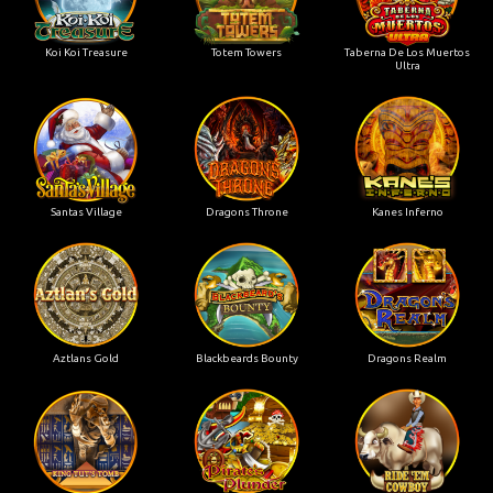
Koi Koi Treasure
Totem Towers
Taberna De Los Muertos
Ultra
Santas Village
Dragons Throne
Kanes Inferno
Aztlans Gold
Blackbeards Bounty
Dragons Realm