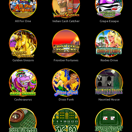
All For One
Indian Cash Catcher
Grape Escape
Golden Unicorn
Frontier Fortunes
Rodeo Drive
Cashosaurus
Disco Funk
Haunted House