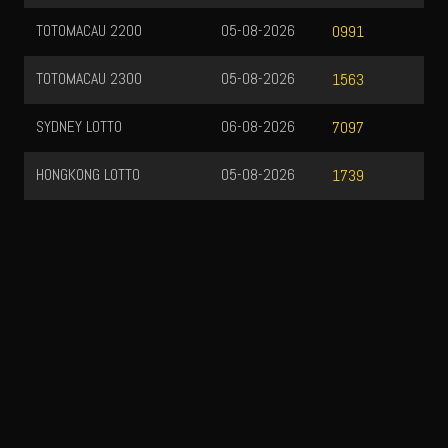
TOTOMACAU 2200
05-08-2026
0991
TOTOMACAU 2300
05-08-2026
1563
SYDNEY LOTTO
06-08-2026
7097
HONGKONG LOTTO
05-08-2026
1739