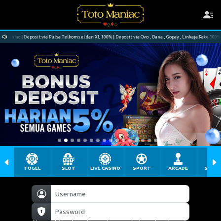
sa Telkomsel dan XL 100% | Deposit via Ovo , Dana , Gopay , Linkaja Rate 100% | Mohon diperhatikan r
TOGEL
SLOT
LIVE CASINO
SPORT
ARCADE
SABU