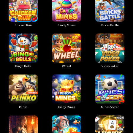
Chicken Run
Candy Mines
Bricks Battle
Bingo Bells
Wheel
Video Poker
Plinko
Pinoy Mines
Mines Soccer