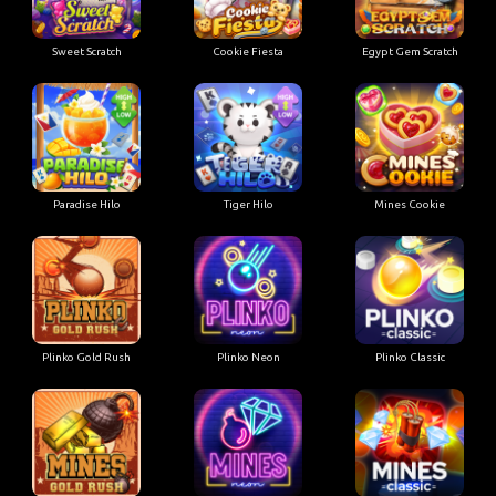
Sweet Scratch
Cookie Fiesta
Egypt Gem Scratch
Paradise Hilo
Tiger Hilo
Mines Cookie
Plinko Gold Rush
Plinko Neon
Plinko Classic