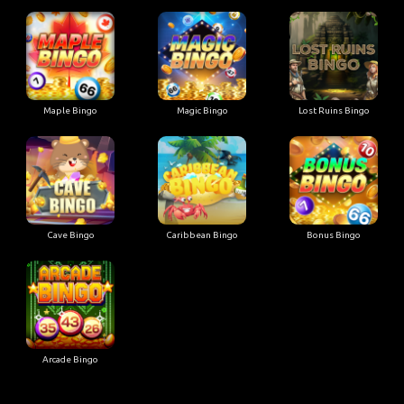
Maple Bingo
Magic Bingo
Lost Ruins Bingo
Cave Bingo
Caribbean Bingo
Bonus Bingo
Arcade Bingo