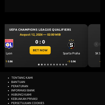
UEFA CHAMPIONS LEAGUE QUALIFIERS
August 12, 2026 — 01:30 WIB
0 : 0
Previous
Next
BET NOW
SK Sturm Graz
Fenerbahce
-0.5
0.95
0.5
0.87
TENTANG KAMI
BANTUAN
PERATURAN
INFORMASI BANK
HUBUNGI KAMI
KEBIJAKAN PRIVASI
PERSETUJUAN COOKIES