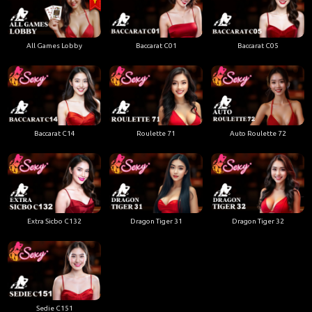
All Games Lobby
Baccarat C01
Baccarat C05
Baccarat C14
Roulette 71
Auto Roulette 72
Extra Sicbo C132
Dragon Tiger 31
Dragon Tiger 32
Sedie C151