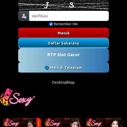
Remember Me
Masuk
Daftar Sekarang
RTP Slot Gacor
Main di Telegram
Desktop
Wap