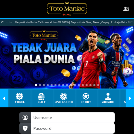
iac | Deposit via Pulsa Telkomsel dan XL 100% | Deposit via Ovo , Dana , Gopay , Linkaja Rate 100% |
TOGEL
SLOT
LIVE CASINO
SPORT
ARCADE
SABU