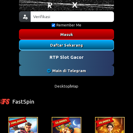
Remember Me
Masuk
Daftar Sekarang
RTP Slot Gacor
Main di Telegram
Desktop
Wap
FastSpin