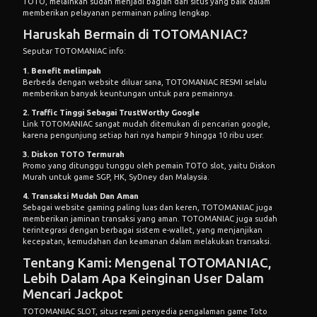
TOTO, melainkan sudah menjadi bagian dari situs yang baik dalam
memberikan pelayanan permainan paling lengkap.
Haruskah Bermain di TOTOMANIAC?
Seputar TOTOMANIAC info:
1. Benefit melimpah
Berbeda dengan website diluar sana, TOTOMANIAC RESMI selalu
memberikan banyak keuntungan untuk para pemainnya.
2. Traffic Tinggi Sebagai TrustWorthy Google
Link TOTOMANIAC sangat mudah ditemukan di pencarian google,
karena pengunjung setiap hari nya hampir 9 hingga 10 ribu user.
3. Diskon TOTO Termurah
Promo yang ditunggu tunggu oleh pemain TOTO slot, yaitu Diskon
Murah untuk game SGP, HK, SyDney dan Malaysia.
4. Transaksi Mudah Dan Aman
Sebagai website gaming paling luas dan keren, TOTOMANIAC juga
memberikan jaminan transaksi yang aman. TOTOMANIAC juga sudah
terintegrasi dengan berbagai sistem e-wallet, yang menjanjikan
kecepatan, kemudahan dan keamanan dalam melakukan transaksi.
Tentang Kami: Mengenal TOTOMANIAC,
Lebih Dalam Apa Keinginan User Dalam
Mencari Jackpot
TOTOMANIAC SLOT, situs resmi penyedia pengalaman game Toto