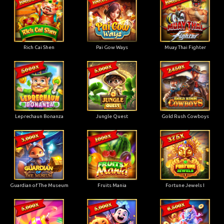
Rich Cai Shen
Pai Gow Ways
Muay Thai Fighter
Leprechaun Bonanza
Jungle Quest
Gold Rush Cowboys
Guardian of The Museum
Fruits Mania
Fortune Jewels I