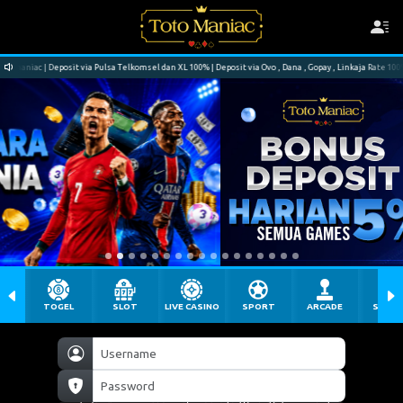
eposit via Pulsa Telkomsel dan XL 100% | Deposit via Ovo , Dana , Gopay , Linkaja Rate 100% | Mohon 
TOGEL
SLOT
LIVE CASINO
SPORT
ARCADE
SABU