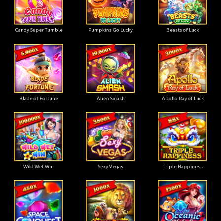
Candy Super Tumble
Pumpkins Go Lucky
Beasts of Luck
Blade of Fortune
Alien Smash
Apollo Ray of Luck
Wild Wet Win
Sexy Vegas
Triple Happiness