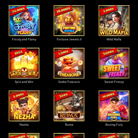
Frosty and Flamy
Fortune Jewels II
Wild Mafia
Spin and Win
Snake Treasure
Sweet Frenzy
Nezha
Roma
Boxing Fury