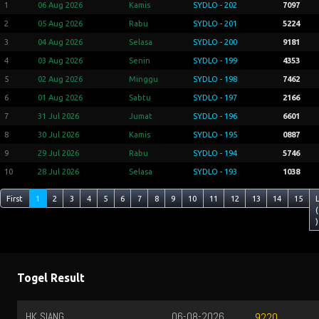
1
06 Aug 2026
Kamis
SYDLO - 202
7097
2
05 Aug 2026
Rabu
SYDLO - 201
5224
3
04 Aug 2026
Selasa
SYDLO - 200
9181
4
03 Aug 2026
Senin
SYDLO - 199
4353
5
02 Aug 2026
Minggu
SYDLO - 198
7462
6
01 Aug 2026
Sabtu
SYDLO - 197
2166
7
31 Jul 2026
Jumat
SYDLO - 196
6601
8
30 Jul 2026
Kamis
SYDLO - 195
0887
9
29 Jul 2026
Rabu
SYDLO - 194
5746
10
28 Jul 2026
Selasa
SYDLO - 193
1038
First
1
2
3
4
5
6
7
8
9
10
11
12
13
14
15
(
)
Togel Result
HK SIANG
06-08-2026
9220