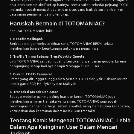
ribu lebih pemain aktif setiap harinya, tentu bukan sekedar pejuang TOTO,
melainkan sudah menjadi bagian dari situs yang baik dalam memberikan
pelayanan permainan paling lengkap.
Haruskah Bermain di TOTOMANIAC?
Seputar TOTOMANIAC info:
1. Benefit melimpah
Berbeda dengan website diluar sana, TOTOMANIAC RESMI selalu
memberikan banyak keuntungan untuk para pemainnya.
2. Traffic Tinggi Sebagai TrustWorthy Google
Link TOTOMANIAC sangat mudah ditemukan di pencarian google, karena
pengunjung setiap hari nya hampir 9 hingga 10 ribu user.
3. Diskon TOTO Termurah
Promo yang ditunggu tunggu oleh pemain TOTO slot, yaitu Diskon Murah
untuk game SGP, HK, SyDney dan Malaysia.
4. Transaksi Mudah Dan Aman
Sebagai website gaming paling luas dan keren, TOTOMANIAC juga
memberikan jaminan transaksi yang aman. TOTOMANIAC juga sudah
terintegrasi dengan berbagai sistem e-wallet, yang menjanjikan kecepatan,
kemudahan dan keamanan dalam melakukan transaksi.
Tentang Kami: Mengenal TOTOMANIAC, Lebih
Dalam Apa Keinginan User Dalam Mencari
Jackpot