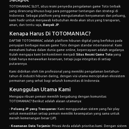
TOTOMANIAC SLOT, situs resmi penyedia pengalaman game Toto terbaik
yang dirancang khusus bagi para penggemar tantangan dan strategi di
Indonesia. Sebagai platform yang mengutamakan kenyamanan dan peluang,
kami hadir untuk menjawab kebutuhan Anda akan situs yang transparan,
aman, dan tentu saja,
Banyak JP
.
Kenapa Harus Di TOTOMANIAC?
DAFTAR TOTOMANIAC adalah platform hiburan digital yang berfokus pada
penyajian berbagai macam game Toto dengan standar internasional. Kami
memahami bahwa dalam dunia game online, kepercayaan adalah segalanya.
Itulah mengapa kami berkomitmen menjadi
Situs Resmi Game Toto
yang
tidak hanya menawarkan keseruan, tetapi juga integritas di setiap
putarannya.
Kami didirikan oleh tim profesional yang memiliki pengalaman bertahun-
tahun di industri hiburan daring, dengan visi utama menciptakan ekosistem
permainan yang sehat bagi seluruh komunitas di Indonesia.
Keunggulan Utama Kami
Mengapa ribuan pemain memilih bergabung dengan komunitas
TOTOMANIAC? Berikut adalah alasan utamanya:
-
Peluang JP yang Transparan:
Kami menggunakan sistem yang fair play
untuk memastikan setiap pemain memiliki kesempatan yang sama untuk
meraih kemenangan besar (JP).
-
Keamanan Data Terjamin:
Privasi Anda adalah prioritas kami. Dengan sistem