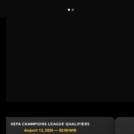
UEFA CHAMPIONS LEAGUE QUALIFIERS
August 12, 2026 — 01:30 WIB