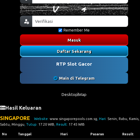
Remember Me
Masuk
Daftar Sekarang
RTP Slot Gacor
Main di Telegram
Desktop
Wap
Hasil Keluaran
SINGAPORE
Website:
www.singaporepools.com.sg
, Hari:
Senin, Rabu, Kamis,
Sabtu, Minggu
, Tutup:
17:20 WIB
, Result:
17:45 WIB
No
Tanggal
Hari
Pasaran
Result