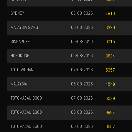
SYDNEY
06-08-2026
4816
MALAYSIA SIANG
06-08-2026
6379
SINGAPORE
05-08-2026
0715
HONGKONG
06-08-2026
3634
TOTO WUHAN
07-08-2026
5357
MALAYSIA
06-08-2026
4549
TOTOMACAU 0000
07-08-2026
6529
TOTOMACAU 1300
06-08-2026
9894
TOTOMACAU 1600
06-08-2026
0597