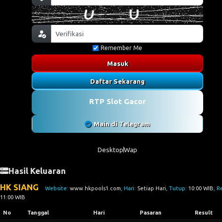
Remember Me
Masuk
Daftar Sekarang
RTP Slot Gacor
Main di Telegram
Desktop
Wap
Hasil Keluaran
HK SIANG
Website:
www.hkpools1.com
, Hari:
Setiap Hari
, Tutup:
10:00 WIB
, R
11:00 WIB
No
Tanggal
Hari
Pasaran
Result