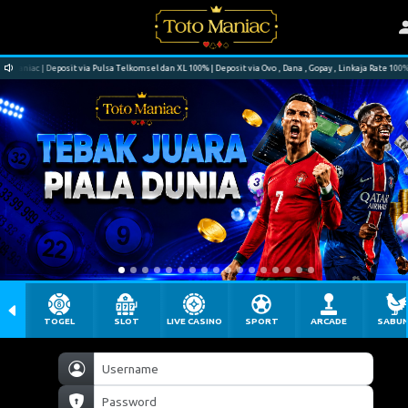
iac | Deposit via Pulsa Telkomsel dan XL 100% | Deposit via Ovo , Dana , Gopay , Linkaja Rate 100% |
TOGEL
SLOT
LIVE CASINO
SPORT
ARCADE
SABU