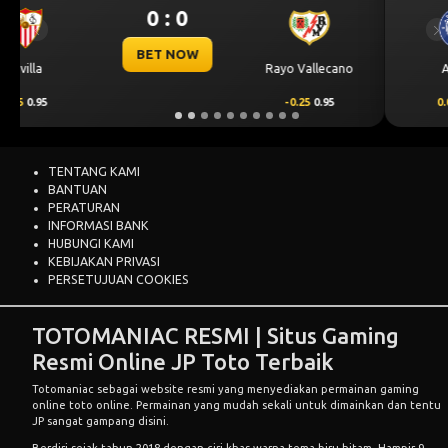
0 : 0
Previous
Ne
BET NOW
Alaves
Getafe
0.00
0.62
0.00
-0.72
TENTANG KAMI
BANTUAN
PERATURAN
INFORMASI BANK
HUBUNGI KAMI
KEBIJAKAN PRIVASI
PERSETUJUAN COOKIES
TOTOMANIAC RESMI | Situs Gaming
Resmi Online JP Toto Terbaik
Totomaniac sebagai website resmi yang menyediakan permainan gaming
online toto online. Permainan yang mudah sekali untuk dimainkan dan tentu
JP sangat gampang disini.
Berdiri sejak tahun 2018 dengan ciri khas warna tema biru hitam. Hampir 9