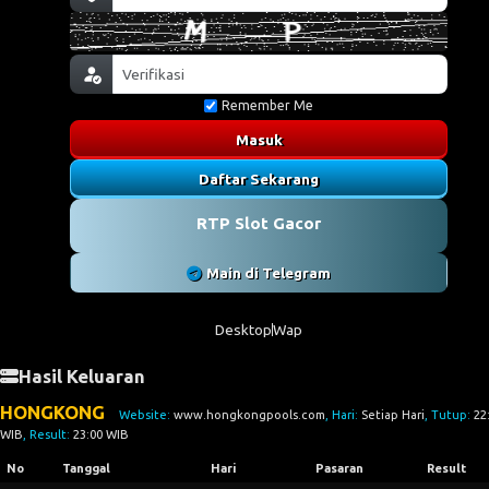
Remember Me
Masuk
Daftar Sekarang
RTP Slot Gacor
Main di Telegram
Desktop
Wap
Hasil Keluaran
HONGKONG
Website:
www.hongkongpools.com
, Hari:
Setiap Hari
, Tutup:
22
WIB
, Result:
23:00 WIB
No
Tanggal
Hari
Pasaran
Result