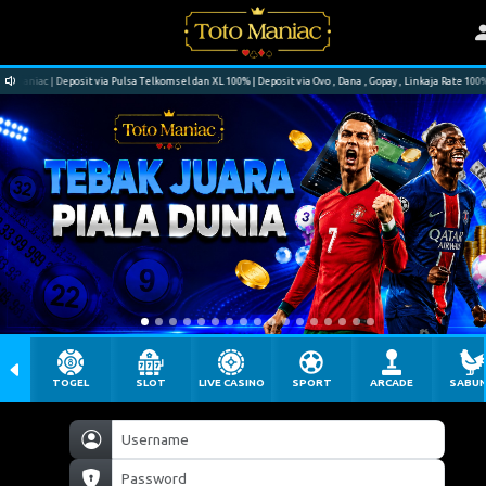
niac | Deposit via Pulsa Telkomsel dan XL 100% | Deposit via Ovo , Dana , Gopay , Linkaja Rate 100% |
TOGEL
SLOT
LIVE CASINO
SPORT
ARCADE
SABU