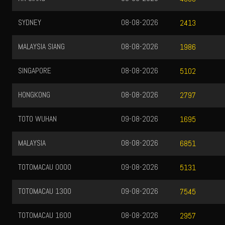
SYDNEY
08-08-2026
2413
MALAYSIA SIANG
08-08-2026
1986
SINGAPORE
08-08-2026
5102
HONGKONG
08-08-2026
2797
TOTO WUHAN
09-08-2026
1695
MALAYSIA
08-08-2026
6851
TOTOMACAU 0000
09-08-2026
5131
TOTOMACAU 1300
09-08-2026
7545
TOTOMACAU 1600
08-08-2026
2957