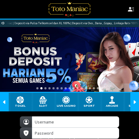
a Pulsa Telkomsel dan XL 100% | Deposit via Ovo , Dana , Gopay , Linkaja Rate 100% | Mohon diperhati
TOGEL
SLOT
LIVE CASINO
SPORT
ARCADE
SABU