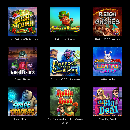
Irish Coins - Christmas
Rainbow Stacks
Reign Of Gnomes
Good Fishes
Parrots Of Caribbean
Lotto Lucky
Space Traders
Robin Hood and his Merry
The Big Deal
Wins