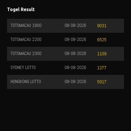
Togel Result
TOTOMACAU 1900
08-08-2026
9031
TOTOMACAU 2200
08-08-2026
6525
TOTOMACAU 2300
08-08-2026
1109
SYDNEY LOTTO
08-08-2026
1377
HONGKONG LOTTO
08-08-2026
5917