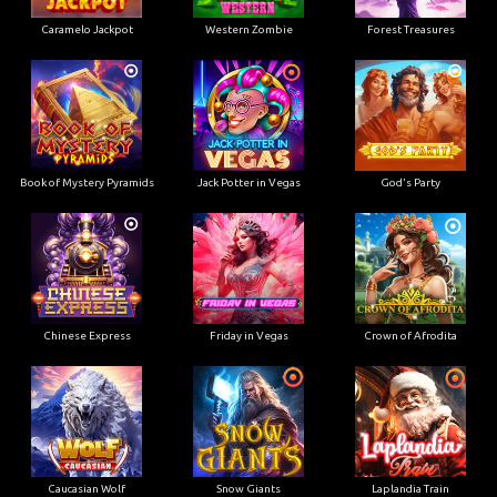
Caramelo Jackpot
Western Zombie
Forest Treasures
Book of Mystery Pyramids
Jack Potter in Vegas
God's Party
Chinese Express
Friday in Vegas
Crown of Afrodita
Caucasian Wolf
Snow Giants
Laplandia Train